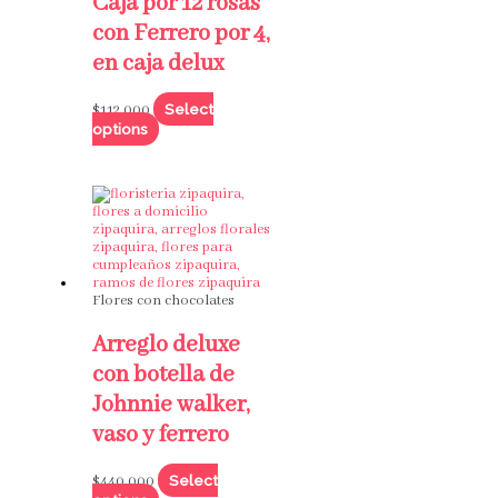
Caja por 12 rosas
con Ferrero por 4,
en caja delux
Select
$
112,000
options
Flores con chocolates
Arreglo deluxe
con botella de
Johnnie walker,
vaso y ferrero
Select
$
440,000