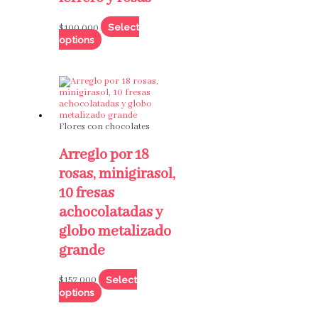
Select
$
100,000
options
Flores con chocolates
Arreglo por 18
rosas, minigirasol,
10 fresas
achocolatadas y
globo metalizado
grande
Select
$
157,000
options