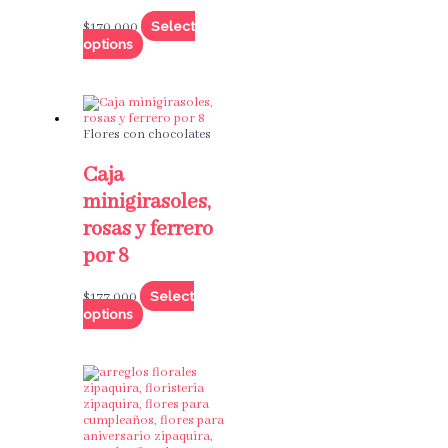
Select
$
170,000
options
Flores con chocolates
Caja
minigirasoles,
rosas y ferrero
por 8
Select
$
177,000
options