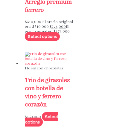
Arreglo premium
ferrero
$
310,000
El precio original
era: $310,000.
$
274,000
El
precio actual es: $274,000.
Select options
Flores con chocolates
Trio de girasoles
con botella de
vino y ferrero
corazón
Select
$
150,000
options