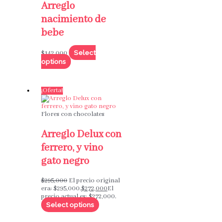
Arreglo
nacimiento de
bebe
Select
$
142,000
options
¡Oferta!
Flores con chocolates
Arreglo Delux con
ferrero, y vino
gato negro
$
295,000
El precio original
era: $295,000.
$
272,000
El
precio actual es: $272,000.
Select options