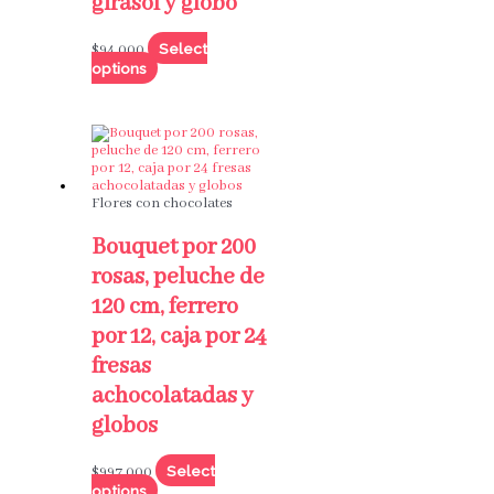
girasol y globo
Select
$
94,000
options
Flores con chocolates
Bouquet por 200
rosas, peluche de
120 cm, ferrero
por 12, caja por 24
fresas
achocolatadas y
globos
Select
$
997,000
options