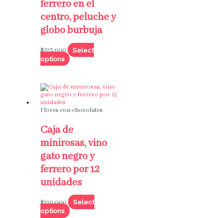
ferrero en el
centro, peluche y
globo burbuja
Select
$
223,000
options
Flores con chocolates
Caja de
minirosas, vino
gato negro y
ferrero por 12
unidades
Select
$
220,000
options