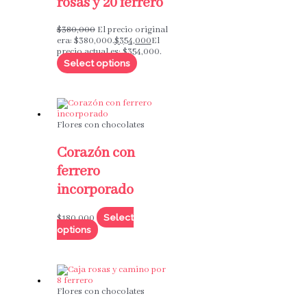
rosas y 20 ferrero
$
380,000
El precio original
era: $380,000.
$
354,000
El
precio actual es: $354,000.
Select options
Flores con chocolates
Corazón con
ferrero
incorporado
Select
$
180,000
options
Flores con chocolates