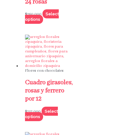
24 rosas
Select
$
260,000
options
Flores con chocolates
Cuadro girasoles,
rosas y ferrero
por 12
Select
$
212,000
options