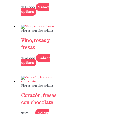
Select
$
247,000
options
Flores con chocolates
Vino, rosas y
fresas
Select
$
170,000
options
Flores con chocolates
Corazón, fresas
con chocolate
Select
$
157,000