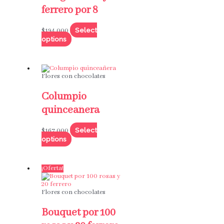
ferrero por 8
Select
$
194,000
options
Flores con chocolates
Columpio
quinceañera
Select
$
167,000
options
¡Oferta!
Flores con chocolates
Bouquet por 100