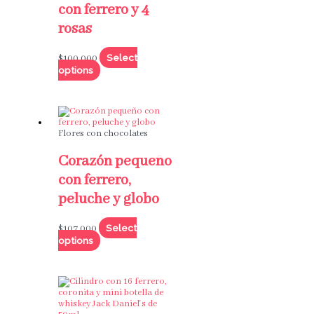
con ferrero y 4
rosas
Select
$
100,000
options
Flores con chocolates
Corazón pequeño
con ferrero,
peluche y globo
Select
$
107,000
options