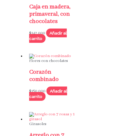
Caja en madera,
primaveral, con
chocolates
Añadir al
$
142,000
carrito
Flores con chocolates
Corazón
combinado
Añadir al
$
150,000
carrito
Girasoles
Arreglo con 7