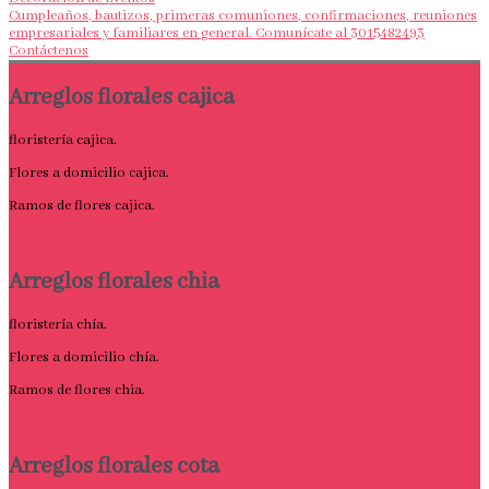
Cumpleaños, bautizos, primeras comuniones, confirmaciones, reuniones
empresariales y familiares en general. Comunícate al 3015482493
Contáctenos
Arreglos florales cajica
floristería cajica.
Flores a domicilio cajica.
Ramos de flores cajica.
Arreglos florales chia
floristería chía.
Flores a domicilio chía.
Ramos de flores chia.
Arreglos florales cota