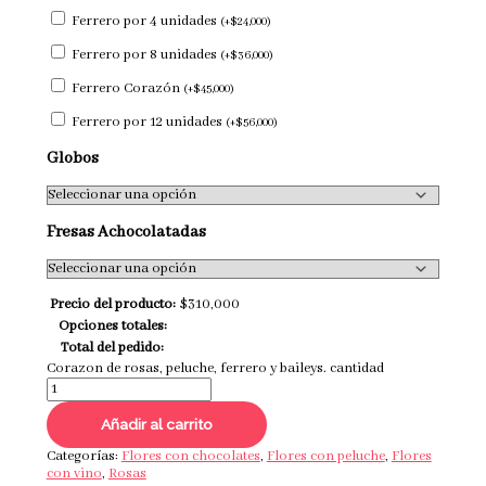
Ferrero por 4 unidades
(
+
$
24,000
)
Ferrero por 8 unidades
(
+
$
36,000
)
Ferrero Corazón
(
+
$
45,000
)
Ferrero por 12 unidades
(
+
$
56,000
)
Globos
Fresas Achocolatadas
Precio del producto:
$
310,000
Opciones totales:
Total del pedido:
Corazon de rosas, peluche, ferrero y baileys. cantidad
Añadir al carrito
Categorías:
Flores con chocolates
,
Flores con peluche
,
Flores
con vino
,
Rosas