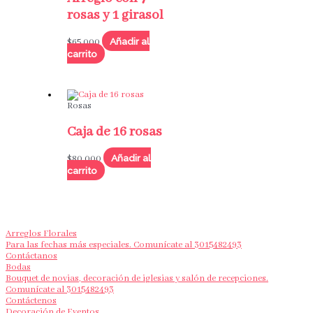
rosas y 1 girasol
Añadir al
$
65,000
carrito
Rosas
Caja de 16 rosas
Añadir al
$
80,000
carrito
Arreglos Florales
Para las fechas más especiales. Comunícate al 3015482493
Contáctanos
Bodas
Bouquet de novias, decoración de iglesias y salón de recepciones.
Comunícate al 3015482493
Contáctenos
Decoración de Eventos