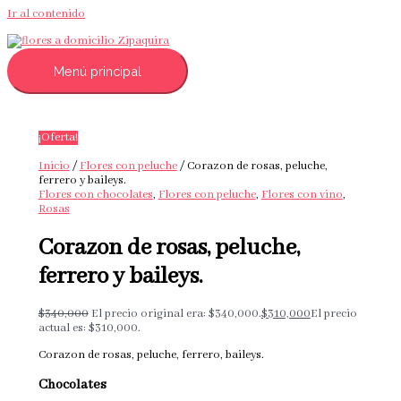
Ir al contenido
Menú principal
¡Oferta!
Inicio
/
Flores con peluche
/ Corazon de rosas, peluche,
ferrero y baileys.
Flores con chocolates
,
Flores con peluche
,
Flores con vino
,
Rosas
Corazon de rosas, peluche,
ferrero y baileys.
$
340,000
El precio original era: $340,000.
$
310,000
El precio
actual es: $310,000.
Corazon de rosas, peluche, ferrero, baileys.
Chocolates