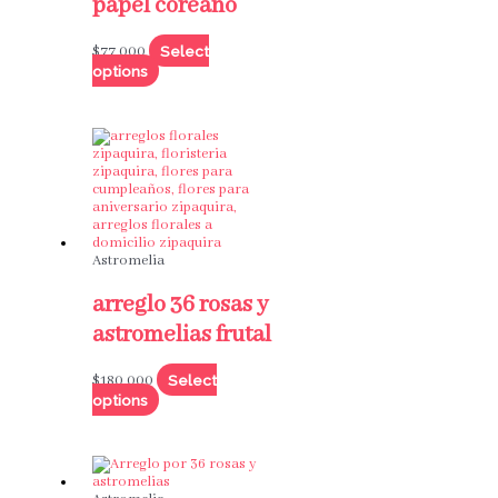
papel coreano
Select
$
77,000
options
Astromelia
arreglo 36 rosas y
astromelias frutal
Select
$
180,000
options