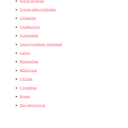
flores exoticas
Fresas achocolatadas
Girasoles
Graduación
Hortensias
Linea Premium Artesanal
Lirios
Margaritas
Minirosas
Ofertas
Orquídeas
Rosas
Sin categorizar