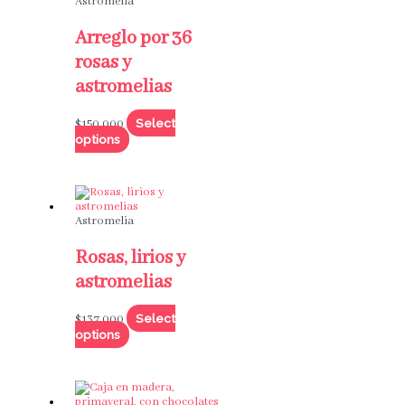
Astromelia
Arreglo por 36
rosas y
astromelias
Select
$
150,000
options
Astromelia
Rosas, lirios y
astromelias
Select
$
137,000
options