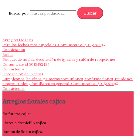
Buscar
Buscar por:
Arreglos Florales
Para las fechas más especiales. Comunícate al 3015482493
Contáctanos
Bodas
Bouquet de novias, decoración de iglesias y salón de recepciones.
Comunícate al 3015482493
Contáctenos
Decoración de Eventos
Cumpleaños, bautizos, primeras comuniones, confirmaciones, reuniones
empresariales y familiares en general. Comunícate al 3015482493
Contáctenos
Arreglos florales cajica
floristería cajica.
Flores a domicilio cajica.
Ramos de flores cajica.