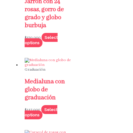
Jarrón con 24
rosas, gorro de
grado y globo
burbuja
Select
$
120,000
options
Graduación
Medialuna con
globo de
graduación
Select
$
117,000
options