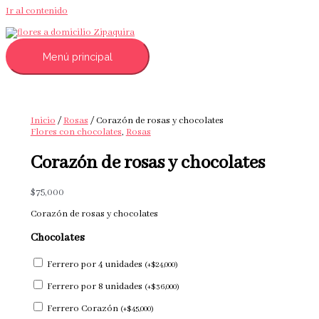
Ir al contenido
Menú principal
Inicio
/
Rosas
/ Corazón de rosas y chocolates
Flores con chocolates
,
Rosas
Corazón de rosas y chocolates
$
75,000
Corazón de rosas y chocolates
Chocolates
Ferrero por 4 unidades
(
+
$
24,000
)
Ferrero por 8 unidades
(
+
$
36,000
)
Ferrero Corazón
(
+
$
45,000
)