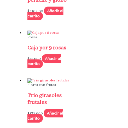
peluche y globo
Añadir al
$
310,000
carrito
Rosas
Caja por 9 rosas
Añadir al
$
65,000
carrito
Flores con frutas
Trio girasoles
frutales
Añadir al
$
137,000
carrito