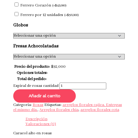
Ferrero Corazón
(
+
$
45,000
)
Ferrero por 12 unidades
(
+
$
56,000
)
Globos
Fresas Achocolatadas
Precio del producto:
$
92,000
Opciones totales:
Total del pedido:
Espiral de rosas cantidad
Añadir al carrito
Categoría:
Rosas
Etiquetas:
arreglos florales cajica. Entregas
el mismo día.
,
Arreglos florales chia
,
arreglos florales cota
Descripción
Valoraciones (0)
Caracol alto en rosas