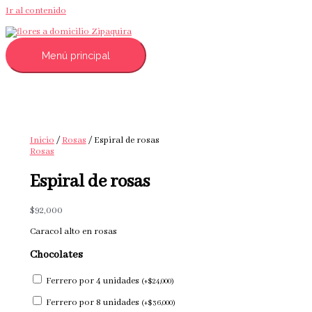
Ir al contenido
Menú principal
Inicio
/
Rosas
/ Espiral de rosas
Rosas
Espiral de rosas
$
92,000
Caracol alto en rosas
Chocolates
Ferrero por 4 unidades
(
+
$
24,000
)
Ferrero por 8 unidades
(
+
$
36,000
)