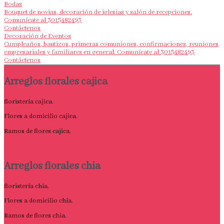
Bodas
Bouquet de novias, decoración de iglesias y salón de recepciones.
Comunícate al 3015482493
Contáctenos
Decoración de Eventos
Cumpleaños, bautizos, primeras comuniones, confirmaciones, reuniones
empresariales y familiares en general. Comunícate al 3015482493
Contáctenos
Arreglos florales cajica
floristería cajica.
Flores a domicilio cajica.
Ramos de flores cajica.
Arreglos florales chia
floristería chía.
Flores a domicilio chía.
Ramos de flores chia.