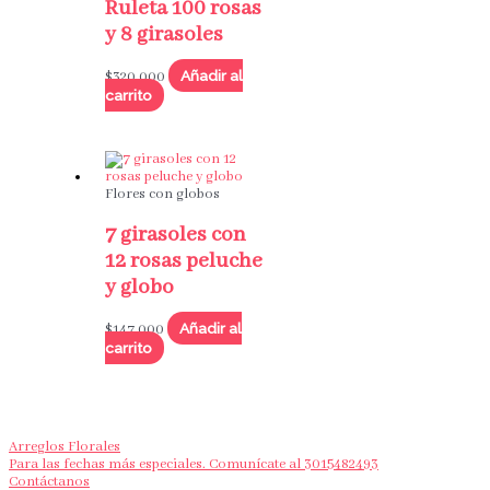
Ruleta 100 rosas
y 8 girasoles
Añadir al
$
320,000
carrito
Flores con globos
7 girasoles con
12 rosas peluche
y globo
Añadir al
$
147,000
carrito
Arreglos Florales
Para las fechas más especiales. Comunícate al 3015482493
Contáctanos