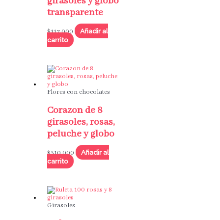
girasoles y globo
transparente
Añadir al
$
117,000
carrito
Flores con chocolates
Corazon de 8
girasoles, rosas,
peluche y globo
Añadir al
$
310,000
carrito
Girasoles