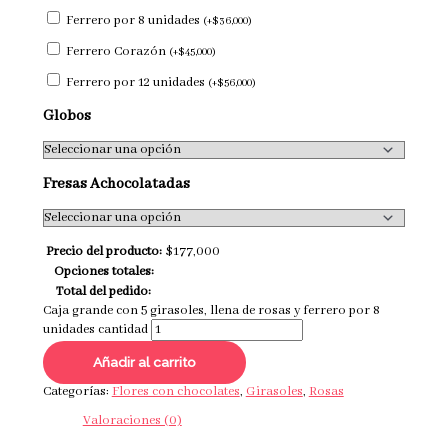
Ferrero por 8 unidades
(
+
$
36,000
)
Ferrero Corazón
(
+
$
45,000
)
Ferrero por 12 unidades
(
+
$
56,000
)
Globos
Fresas Achocolatadas
Precio del producto:
$
177,000
Opciones totales:
Total del pedido:
Caja grande con 5 girasoles, llena de rosas y ferrero por 8
unidades cantidad
Añadir al carrito
Categorías:
Flores con chocolates
,
Girasoles
,
Rosas
Valoraciones (0)