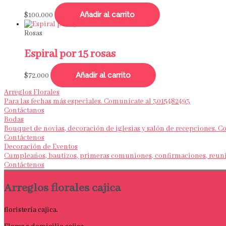
Añadir al carrito
$
100,000
Rosas
Espiral por 15 rosas
Añadir al carrito
$
72,000
Arreglos Florales
Para las fechas más especiales. Comunícate al 3015482493
Contáctanos
Bodas
Bouquet de novias, decoración de iglesias y salón de recepciones. 
Contáctenos
Decoración de Eventos
Cumpleaños, bautizos, primeras comuniones, confirmaciones, reunio
Contáctenos
Arreglos florales cajica
floristería cajica.