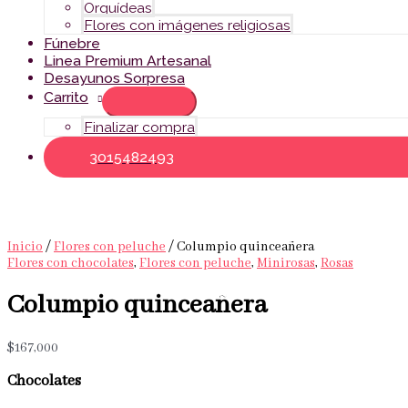
Orquídeas
Flores con imágenes religiosas
Fúnebre
Linea Premium Artesanal
Desayunos Sorpresa
Carrito
Finalizar compra
3015482493
Inicio
/
Flores con peluche
/ Columpio quinceañera
Flores con chocolates
,
Flores con peluche
,
Minirosas
,
Rosas
Columpio quinceañera
$
167,000
Chocolates