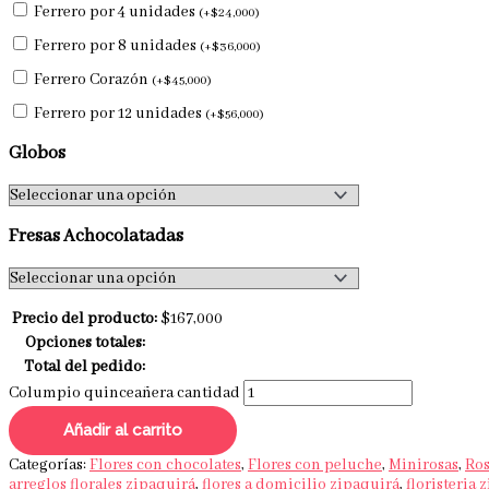
Ferrero por 4 unidades
(
+
$
24,000
)
Ferrero por 8 unidades
(
+
$
36,000
)
Ferrero Corazón
(
+
$
45,000
)
Ferrero por 12 unidades
(
+
$
56,000
)
Globos
Fresas Achocolatadas
Precio del producto:
$
167,000
Opciones totales:
Total del pedido:
Columpio quinceañera cantidad
Añadir al carrito
Categorías:
Flores con chocolates
,
Flores con peluche
,
Minirosas
,
Ros
arreglos florales zipaquirá
,
flores a domicilio zipaquirá
,
floristeria 