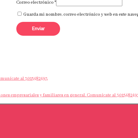
Correo electrónico
*
Guarda mi nombre, correo electrónico y web en este nave
Comunícate al 3015482493
nes empresariales y familiares en general. Comunícate al 301548249