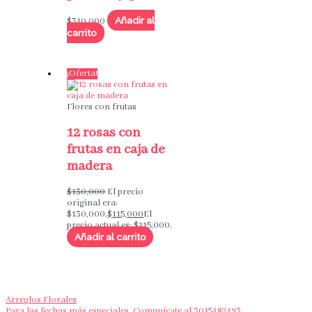
Añadir al
$
310,000
carrito
¡Oferta!
Flores con frutas
12 rosas con
frutas en caja de
madera
$
130,000
El precio
original era:
$130,000.
$
115,000
El
precio actual es: $115,000.
Añadir al carrito
Arreglos Florales
Para las fechas más especiales. Comunícate al 3015482493