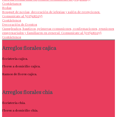
Contáctanos
Bodas
Bouquet de novias, decoración de iglesias y salón de recepciones.
Comunícate al 3015482493
Contáctenos
Decoración de Eventos
Cumpleaños, bautizos, primeras comuniones, confirmaciones, reuniones
empresariales y familiares en general. Comunícate al 3015482493
Contáctenos
Arreglos florales cajica
floristería cajica.
Flores a domicilio cajica.
Ramos de flores cajica.
Arreglos florales chia
floristería chía.
Flores a domicilio chía.