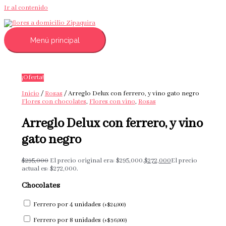
Ir al contenido
Menú principal
¡Oferta!
Inicio
/
Rosas
/ Arreglo Delux con ferrero, y vino gato negro
Flores con chocolates
,
Flores con vino
,
Rosas
Arreglo Delux con ferrero, y vino
gato negro
$
295,000
El precio original era: $295,000.
$
272,000
El precio
actual es: $272,000.
Chocolates
Ferrero por 4 unidades
(
+
$
24,000
)
Ferrero por 8 unidades
(
+
$
36,000
)