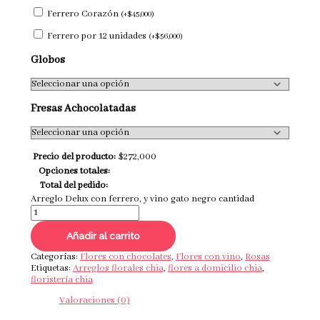
Ferrero Corazón
(
+
$
45,000
)
Ferrero por 12 unidades
(
+
$
56,000
)
Globos
Fresas Achocolatadas
Precio del producto:
$
272,000
Opciones totales:
Total del pedido:
Arreglo Delux con ferrero, y vino gato negro cantidad
Añadir al carrito
Categorías:
Flores con chocolates
,
Flores con vino
,
Rosas
Etiquetas:
Arreglos florales chia
,
flores a domicilio chia
,
floristería chia
Valoraciones (0)