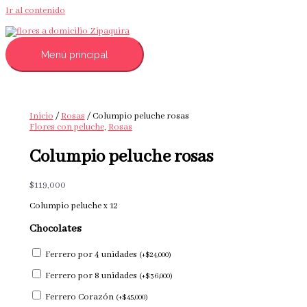
Ir al contenido
Menú principal
Inicio
/
Rosas
/ Columpio peluche rosas
Flores con peluche
,
Rosas
Columpio peluche rosas
$
119,000
Columpio peluche x 12
Chocolates
Ferrero por 4 unidades
(
+
$
24,000
)
Ferrero por 8 unidades
(
+
$
36,000
)
Ferrero Corazón
(
+
$
45,000
)