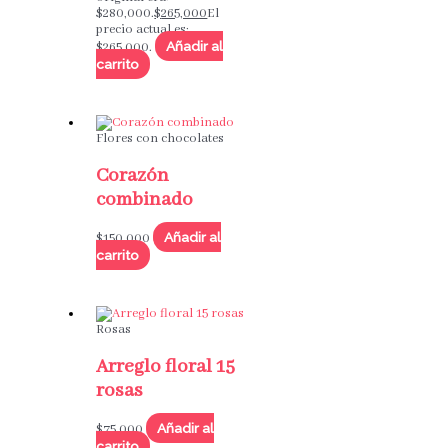
$280,000.
$
265,000
El
precio actual es:
Añadir al
$265,000.
carrito
Flores con chocolates
Corazón
combinado
Añadir al
$
150,000
carrito
Rosas
Arreglo floral 15
rosas
Añadir al
$
75,000
carrito