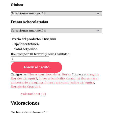
Globos
Fresas Achocolatadas
Precio del producto:
$
100,000
Opciones totales:
Total del pedido:
Bouquet por 10 ferrero y rosas cantidad
Añadir al carrito
Categorías:
Flores con chocolates
,
Rosas
Etiquetas:
arreglos
florales zipaquirá
,
flores a domicilio zipaquirá
,
flores para
aniversario zipaquira
,
flores para cumpleaños zipaquira
,
floristeria zipaquirá
Valoraciones (0)
Valoraciones
No hay valoraciones aún.