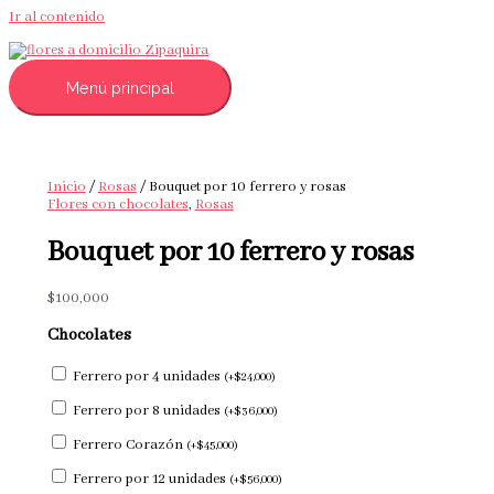
Ir al contenido
Menú principal
Inicio
/
Rosas
/ Bouquet por 10 ferrero y rosas
Flores con chocolates
,
Rosas
Bouquet por 10 ferrero y rosas
$
100,000
Chocolates
Ferrero por 4 unidades
(
+
$
24,000
)
Ferrero por 8 unidades
(
+
$
36,000
)
Ferrero Corazón
(
+
$
45,000
)
Ferrero por 12 unidades
(
+
$
56,000
)