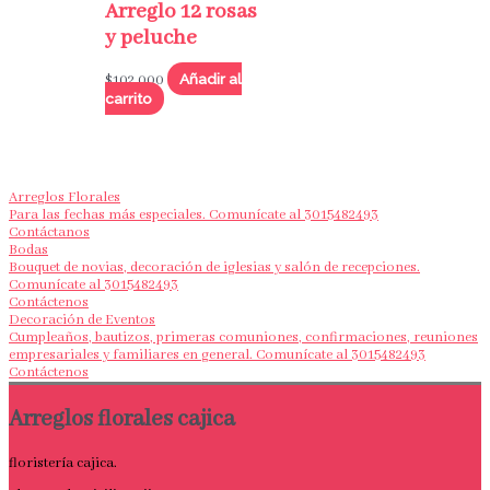
Arreglo 12 rosas
y peluche
Añadir al
$
102,000
carrito
Arreglos Florales
Para las fechas más especiales. Comunícate al 3015482493
Contáctanos
Bodas
Bouquet de novias, decoración de iglesias y salón de recepciones.
Comunícate al 3015482493
Contáctenos
Decoración de Eventos
Cumpleaños, bautizos, primeras comuniones, confirmaciones, reuniones
empresariales y familiares en general. Comunícate al 3015482493
Contáctenos
Arreglos florales cajica
floristería cajica.