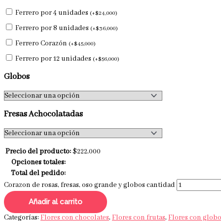
Ferrero por 4 unidades
(
+
$
24,000
)
Ferrero por 8 unidades
(
+
$
36,000
)
Ferrero Corazón
(
+
$
45,000
)
Ferrero por 12 unidades
(
+
$
56,000
)
Globos
Fresas Achocolatadas
Precio del producto:
$
222,000
Opciones totales:
Total del pedido:
Corazon de rosas, fresas, oso grande y globos cantidad
Añadir al carrito
Categorías:
Flores con chocolates
,
Flores con frutas
,
Flores con glob