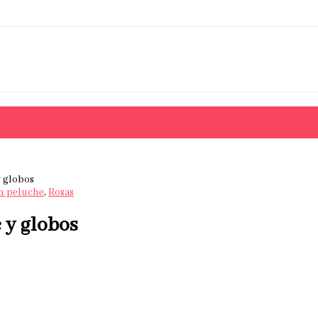
y globos
on peluche
,
Rosas
 y globos