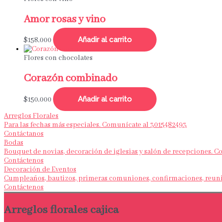
Amor rosas y vino
Añadir al carrito
$
158,000
Flores con chocolates
Corazón combinado
Añadir al carrito
$
150,000
Arreglos Florales
Para las fechas más especiales. Comunícate al 3015482493
Contáctanos
Bodas
Bouquet de novias, decoración de iglesias y salón de recepciones. 
Contáctenos
Decoración de Eventos
Cumpleaños, bautizos, primeras comuniones, confirmaciones, reunio
Contáctenos
Arreglos florales cajica