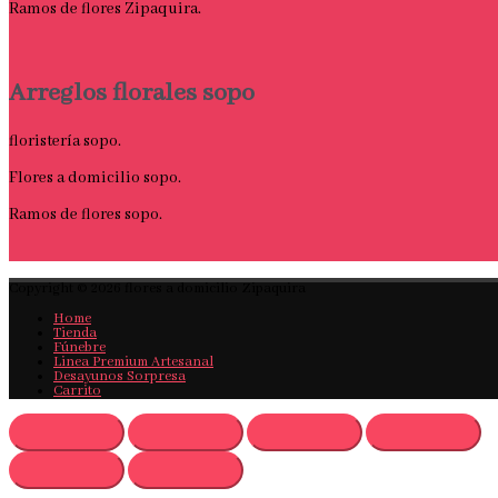
Ramos de flores Zipaquira.
Arreglos florales sopo
floristería sopo.
Flores a domicilio sopo.
Ramos de flores sopo.
Copyright © 2026
flores a domicilio Zipaquira
Home
Tienda
Fúnebre
Linea Premium Artesanal
Desayunos Sorpresa
Carrito