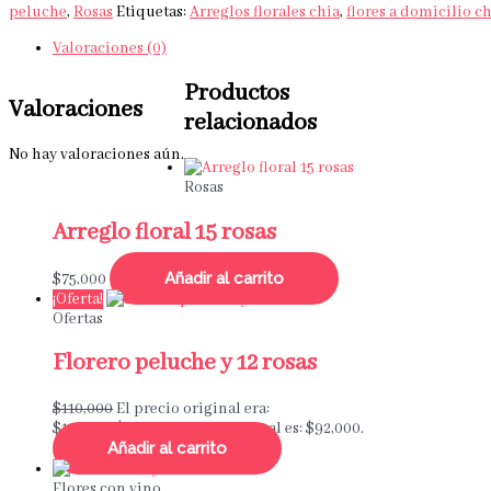
peluche
,
Rosas
Etiquetas:
Arreglos florales chia
,
flores a domicilio c
Valoraciones (0)
Productos
Valoraciones
relacionados
No hay valoraciones aún.
Rosas
Arreglo floral 15 rosas
Añadir al carrito
$
75,000
¡Oferta!
Ofertas
Florero peluche y 12 rosas
$
110,000
El precio original era:
$110,000.
$
92,000
El precio actual es: $92,000.
Añadir al carrito
Flores con vino