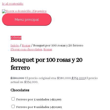
Ir al contenido
Menú principal
¡Oferta!
Inicio
/
Rosas
/ Bouquet por 100 rosas y 20 ferrero
Flores con chocolates
,
Rosas
Bouquet por 100 rosas y 20
ferrero
$
380,000
El precio original era: $380,000.
$
354,000
El precio
actual es: $354,000.
Chocolates
Ferrero por 4 unidades
(
+
$
24,000
)
Ferrero por 8 unidades
(
+
$
36,000
)