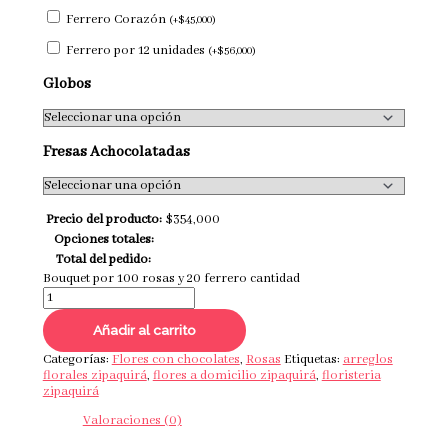
Ferrero Corazón
(
+
$
45,000
)
Ferrero por 12 unidades
(
+
$
56,000
)
Globos
Fresas Achocolatadas
Precio del producto:
$
354,000
Opciones totales:
Total del pedido:
Bouquet por 100 rosas y 20 ferrero cantidad
Añadir al carrito
Categorías:
Flores con chocolates
,
Rosas
Etiquetas:
arreglos
florales zipaquirá
,
flores a domicilio zipaquirá
,
floristeria
zipaquirá
Valoraciones (0)