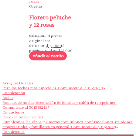
Ofertas
Florero peluche
y 12 rosas
$
110,000
El precio
original era:
$110,000.
$
92,000
El
precio actual es: $92,000.
Añadir al carrito
Arreglos Florales
Para las fechas más especiales. Comunícate al 3015482493
Contáctanos
Bodas
Bouquet de novias, decoración de iglesias y salón de recepciones.
Comunícate al 3015482493
Contáctenos
Decoración de Eventos
Cumpleaños, bautizos, primeras comuniones, confirmaciones, reuniones
empresariales y familiares en general. Comunícate al 3015482493
Contáctenos