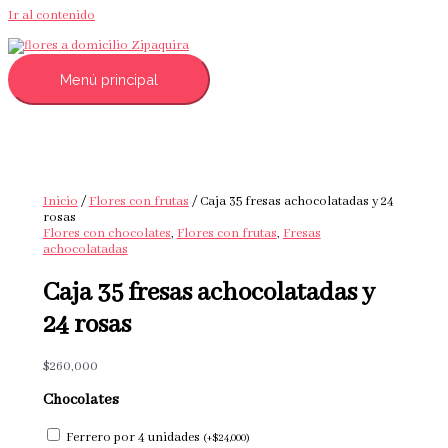
Ir al contenido
Menú principal
Inicio
/
Flores con frutas
/ Caja 35 fresas achocolatadas y 24
rosas
Flores con chocolates
,
Flores con frutas
,
Fresas
achocolatadas
Caja 35 fresas achocolatadas y
24 rosas
$
260,000
Chocolates
Ferrero por 4 unidades
(
+
$
24,000
)