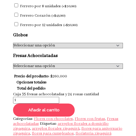
Ferrero por 8 unidades
(
+
$
36,000
)
Ferrero Corazón
(
+
$
45,000
)
Ferrero por 12 unidades
(
+
$
56,000
)
Globos
Fresas Achocolatadas
Precio del producto:
$
260,000
Opciones totales:
Total del pedido:
Caja 35 fresas achocolatadas y 24 rosas cantidad
Añadir al carrito
Categorías:
Flores con chocolates
,
Flores con frutas
,
Fresas
achocolatadas
Etiquetas:
arreglos florales a domicilio
zipaquira
,
arreglos florales zipaquirá
,
flores para aniversario
zipaquira
,
flores para cumpleaños
,
floristeria zipaquirá