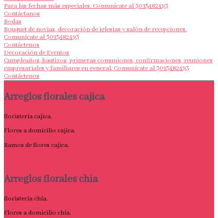
Para las fechas más especiales. Comunícate al 3015482493
Contáctanos
Bodas
Bouquet de novias, decoración de iglesias y salón de recepciones.
Comunícate al 3015482493
Contáctenos
Decoración de Eventos
Cumpleaños, bautizos, primeras comuniones, confirmaciones, reuniones
empresariales y familiares en general. Comunícate al 3015482493
Contáctenos
Arreglos florales cajica
floristería cajica.
Flores a domicilio cajica.
Ramos de flores cajica.
Arreglos florales chia
floristería chía.
Flores a domicilio chía.