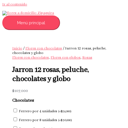
Ir al contenido
Menú principal
Inicio
/
Flores con chocolates
/ Jarron 12 rosas, peluche,
chocolates y globo
Flores con chocolates
,
Flores con globos
,
Rosas
Jarron 12 rosas, peluche,
chocolates y globo
$
107,000
Chocolates
Ferrero por 4 unidades
(
+
$
24,000
)
Ferrero por 8 unidades
(
+
$
36,000
)