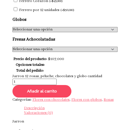
Ferrero Corazón
(
+
$
45,000
)
Ferrero por 12 unidades
(
+
$
56,000
)
Globos
Fresas Achocolatadas
Precio del producto:
$
107,000
Opciones totales:
Total del pedido:
Jarron 12 rosas, peluche, chocolates y globo cantidad
Añadir al carrito
Categorías:
Flores con chocolates
,
Flores con globos
,
Rosas
Descripción
Valoraciones (0)
Jarron