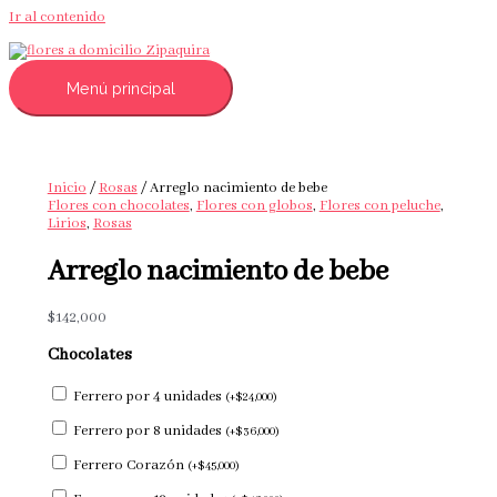
Ir al contenido
Menú principal
Inicio
/
Rosas
/ Arreglo nacimiento de bebe
Flores con chocolates
,
Flores con globos
,
Flores con peluche
,
Lirios
,
Rosas
Arreglo nacimiento de bebe
$
142,000
Chocolates
Ferrero por 4 unidades
(
+
$
24,000
)
Ferrero por 8 unidades
(
+
$
36,000
)
Ferrero Corazón
(
+
$
45,000
)