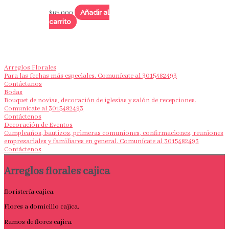
Añadir al
$
65,000
carrito
Arreglos Florales
Para las fechas más especiales. Comunícate al 3015482493
Contáctanos
Bodas
Bouquet de novias, decoración de iglesias y salón de recepciones.
Comunícate al 3015482493
Contáctenos
Decoración de Eventos
Cumpleaños, bautizos, primeras comuniones, confirmaciones, reuniones
empresariales y familiares en general. Comunícate al 3015482493
Contáctenos
Arreglos florales cajica
floristería cajica.
Flores a domicilio cajica.
Ramos de flores cajica.