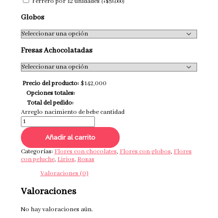
Ferrero por 12 unidades
(
+
$
56,000
)
Globos
Fresas Achocolatadas
Precio del producto:
$
142,000
Opciones totales:
Total del pedido:
Arreglo nacimiento de bebe cantidad
Añadir al carrito
Categorías:
Flores con chocolates
,
Flores con globos
,
Flores
con peluche
,
Lirios
,
Rosas
Valoraciones (0)
Valoraciones
No hay valoraciones aún.