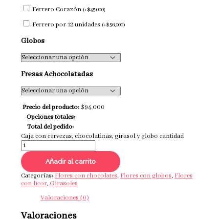
Ferrero Corazón
(
+
$
45,000
)
Ferrero por 12 unidades
(
+
$
56,000
)
Globos
Fresas Achocolatadas
Precio del producto:
$
94,000
Opciones totales:
Total del pedido:
Caja con cervezas, chocolatinas, girasol y globo cantidad
Añadir al carrito
Categorías:
Flores con chocolates
,
Flores con globos
,
Flores
con licor
,
Girasoles
Valoraciones (0)
Valoraciones