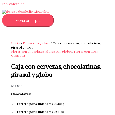
Ir al contenido
Menú principal
Inicio
/
Flores con globos
/ Caja con cervezas, chocolatinas,
girasol y globo
Flores con chocolates
,
Flores con globos
,
Flores con licor
,
Girasoles
Caja con cervezas, chocolatinas,
girasol y globo
$
94,000
Chocolates
Ferrero por 4 unidades
(
+
$
24,000
)
Ferrero por 8 unidades
(
+
$
36,000
)