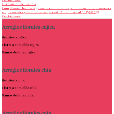
Contáctenos
Decoración de Eventos
Cumpleaños, bautizos, primeras comuniones, confirmaciones, reuniones
empresariales y familiares en general. Comunícate al 3015482493
Contáctenos
Arreglos florales cajica
floristería cajica.
Flores a domicilio cajica.
Ramos de flores cajica.
Arreglos florales chia
floristería chía.
Flores a domicilio chía.
Ramos de flores chia.
Arreglos florales cota