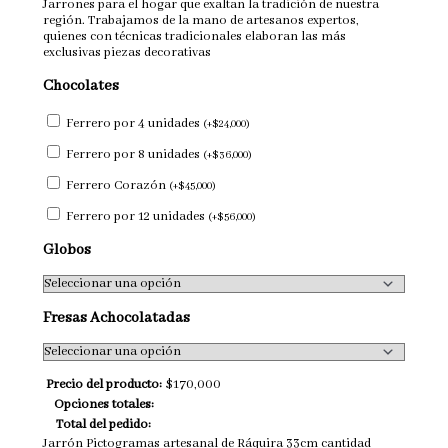
Jarrones para el hogar que exaltan la tradición de nuestra
región. Trabajamos de la mano de artesanos expertos,
quienes con técnicas tradicionales elaboran las más
exclusivas piezas decorativas
Chocolates
Ferrero por 4 unidades
(
+
$
24,000
)
Ferrero por 8 unidades
(
+
$
36,000
)
Ferrero Corazón
(
+
$
45,000
)
Ferrero por 12 unidades
(
+
$
56,000
)
Globos
Fresas Achocolatadas
Precio del producto:
$
170,000
Opciones totales:
Total del pedido:
Jarrón Pictogramas artesanal de Ráquira 33cm cantidad