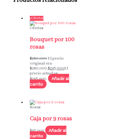
Productos relacionados
¡Oferta!
Ofertas
Bouquet por 100
rosas
$
280,000
El precio
original era:
$280,000.
$
265,000
El
precio actual es:
Añadir al
$265,000.
carrito
Rosas
Caja por 9 rosas
Añadir al
$
65,000
carrito