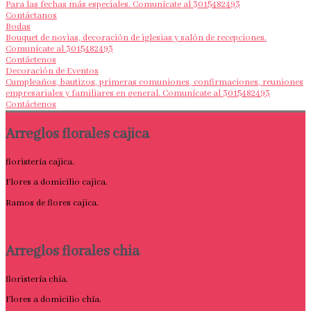
Para las fechas más especiales. Comunícate al 3015482493
Contáctanos
Bodas
Bouquet de novias, decoración de iglesias y salón de recepciones.
Comunícate al 3015482493
Contáctenos
Decoración de Eventos
Cumpleaños, bautizos, primeras comuniones, confirmaciones, reuniones
empresariales y familiares en general. Comunícate al 3015482493
Contáctenos
Arreglos florales cajica
floristería cajica.
Flores a domicilio cajica.
Ramos de flores cajica.
Arreglos florales chia
floristería chía.
Flores a domicilio chía.