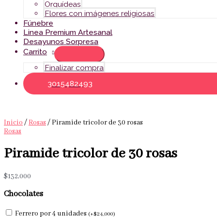
Orquídeas
Flores con imágenes religiosas
Fúnebre
Linea Premium Artesanal
Desayunos Sorpresa
Carrito
Finalizar compra
3015482493
Inicio
/
Rosas
/ Piramide tricolor de 30 rosas
Rosas
Piramide tricolor de 30 rosas
$
132,000
Chocolates
Ferrero por 4 unidades
(
+
$
24,000
)