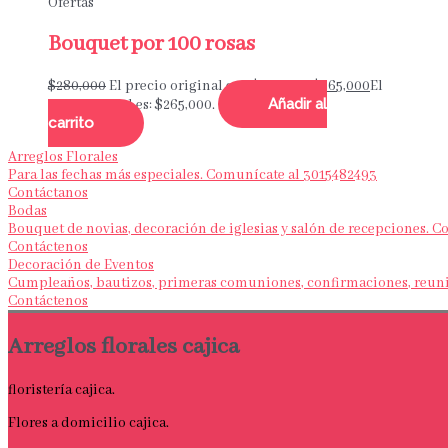
Ofertas
Bouquet por 100 rosas
$
280,000
El precio original era: $280,000.
$
265,000
El
Añadir al
precio actual es: $265,000.
carrito
Arreglos Florales
Para las fechas más especiales. Comunícate al 3015482493
Contáctanos
Bodas
Bouquet de novias, decoración de iglesias y salón de recepciones. 
Contáctenos
Decoración de Eventos
Cumpleaños, bautizos, primeras comuniones, confirmaciones, reunio
Contáctenos
Arreglos florales cajica
floristería cajica.
Flores a domicilio cajica.