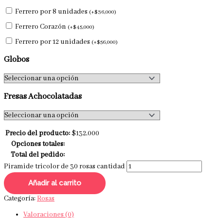
Ferrero por 8 unidades
(
+
$
36,000
)
Ferrero Corazón
(
+
$
45,000
)
Ferrero por 12 unidades
(
+
$
56,000
)
Globos
Fresas Achocolatadas
Precio del producto:
$
132,000
Opciones totales:
Total del pedido:
Piramide tricolor de 30 rosas cantidad
Añadir al carrito
Categoría:
Rosas
Valoraciones (0)