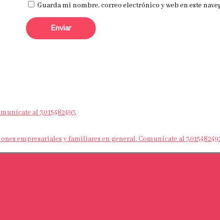
Guarda mi nombre, correo electrónico y web en este nave
Comunícate al 3015482493
nes empresariales y familiares en general. Comunícate al 301548249