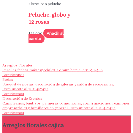
Flores con peluche
Peluche, globo y
12 rosas
Añadir al
$
92,000
carrito
Arreglos Florales
Para las fechas más especiales. Comunícate al 3015482493
Contáctanos
Bodas
Bouquet de novias, decoración de iglesias y salón de recepciones.
Comunícate al 3015482493
Contáctenos
Decoración de Eventos
Cumpleaños, bautizos, primeras comuniones, confirmaciones, reuniones
empresariales y familiares en general. Comunícate al 3015482493
Contáctenos
Arreglos florales cajica