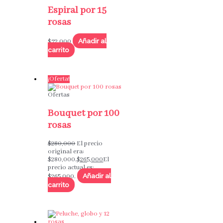
Espiral por 15
rosas
Añadir al
$
72,000
carrito
¡Oferta!
Ofertas
Bouquet por 100
rosas
$
280,000
El precio
original era:
$280,000.
$
265,000
El
precio actual es:
Añadir al
$265,000.
carrito