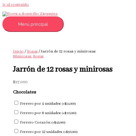
Ir al contenido
Menú principal
Inicio
/
Rosas
/ Jarrón de 12 rosas y minirosas
Minirosas
,
Rosas
Jarrón de 12 rosas y minirosas
$
97,000
Chocolates
Ferrero por 4 unidades
(
+
$
24,000
)
Ferrero por 8 unidades
(
+
$
36,000
)
Ferrero Corazón
(
+
$
45,000
)
Ferrero por 12 unidades
(
+
$
56,000
)