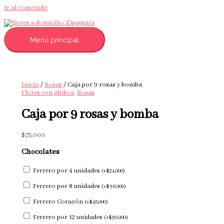
Ir al contenido
Menú principal
Inicio
/
Rosas
/ Caja por 9 rosas y bomba
Flores con globos
,
Rosas
Caja por 9 rosas y bomba
$
75,000
Chocolates
Ferrero por 4 unidades
(
+
$
24,000
)
Ferrero por 8 unidades
(
+
$
36,000
)
Ferrero Corazón
(
+
$
45,000
)
Ferrero por 12 unidades
(
+
$
56,000
)