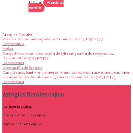
Añadir al
$
65,000
carrito
Arreglos Florales
Para las fechas más especiales. Comunícate al 3015482493
Contáctanos
Bodas
Bouquet de novias, decoración de iglesias y salón de recepciones.
Comunícate al 3015482493
Contáctenos
Decoración de Eventos
Cumpleaños, bautizos, primeras comuniones, confirmaciones, reuniones
empresariales y familiares en general. Comunícate al 3015482493
Contáctenos
Arreglos florales cajica
floristería cajica.
Flores a domicilio cajica.
Ramos de flores cajica.