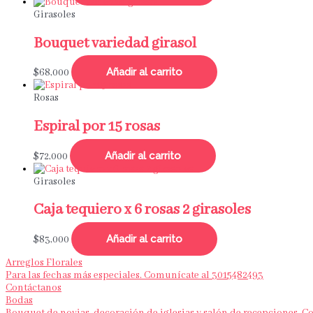
Girasoles
Bouquet variedad girasol
Añadir al carrito
$
68,000
Rosas
Espiral por 15 rosas
Añadir al carrito
$
72,000
Girasoles
Caja tequiero x 6 rosas 2 girasoles
Añadir al carrito
$
83,000
Arreglos Florales
Para las fechas más especiales. Comunícate al 3015482493
Contáctanos
Bodas