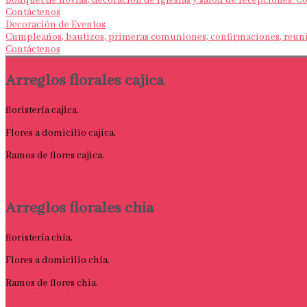
Bouquet de novias, decoración de iglesias y salón de recepciones. 
Contáctenos
Decoración de Eventos
Cumpleaños, bautizos, primeras comuniones, confirmaciones, reunio
Contáctenos
Arreglos florales cajica
floristería cajica.
Flores a domicilio cajica.
Ramos de flores cajica.
Arreglos florales chia
floristería chía.
Flores a domicilio chía.
Ramos de flores chia.