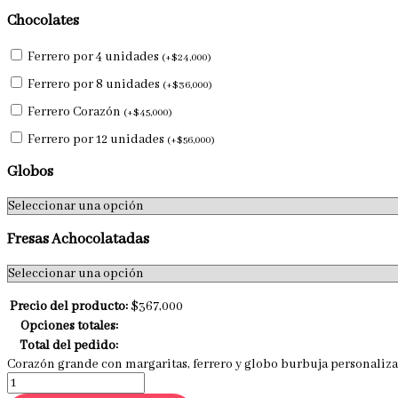
Chocolates
Ferrero por 4 unidades
(
+
$
24,000
)
Ferrero por 8 unidades
(
+
$
36,000
)
Ferrero Corazón
(
+
$
45,000
)
Ferrero por 12 unidades
(
+
$
56,000
)
Globos
Fresas Achocolatadas
Precio del producto:
$
367,000
Opciones totales:
Total del pedido:
Corazón grande con margaritas, ferrero y globo burbuja personaliz