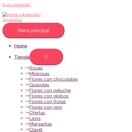
Ir al contenido
Menú principal
Home
Tienda
Rosas
Minirosas
Flores con chocolates
Girasoles
Flores con peluche
Flores con globos
Flores con frutas
Flores con vino
Ofertas
Lirios
Margaritas
Clavel