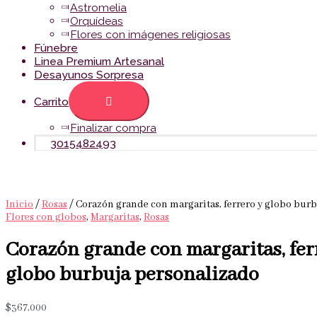
Astromelia
Orquídeas
Flores con imágenes religiosas
Fúnebre
Linea Premium Artesanal
Desayunos Sorpresa
Carrito
Finalizar compra
3015482493
Inicio
/
Rosas
/ Corazón grande con margaritas, ferrero y globo bur
Flores con globos
,
Margaritas
,
Rosas
Corazón grande con margaritas, fer
globo burbuja personalizado
$
367,000