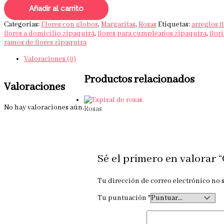
Añadir al carrito
Categorías:
Flores con globos
,
Margaritas
,
Rosas
Etiquetas:
arreglos f
flores a domicilio zipaquirá
,
flores para cumpleaños zipaquira
,
flor
ramos de flores zipaquira
Valoraciones (0)
Productos relacionados
Valoraciones
No hay valoraciones aún.
Rosas
Sé el primero en valorar 
Tu dirección de correo electrónico no 
Tu puntuación
*