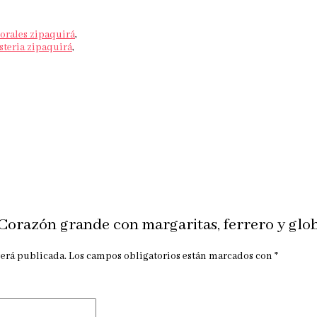
lorales zipaquirá
,
isteria zipaquirá
,
“Corazón grande con margaritas, ferrero y gl
será publicada.
Los campos obligatorios están marcados con
*