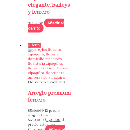
elegante, baileys
y ferrero
Añadir al
$
245,000
carrito
¡Oferta!
Flores con chocolates
Arreglo premium
ferrero
$
310,000
El precio
original era:
$310,000.
$
274,000
El
precio actual es:
Añadir al
$274,000.