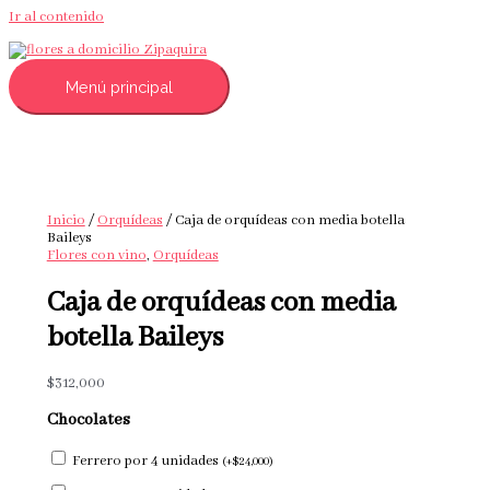
Ir al contenido
Menú principal
Inicio
/
Orquídeas
/ Caja de orquídeas con media botella
Baileys
Flores con vino
,
Orquídeas
Caja de orquídeas con media
botella Baileys
$
312,000
Chocolates
Ferrero por 4 unidades
(
+
$
24,000
)