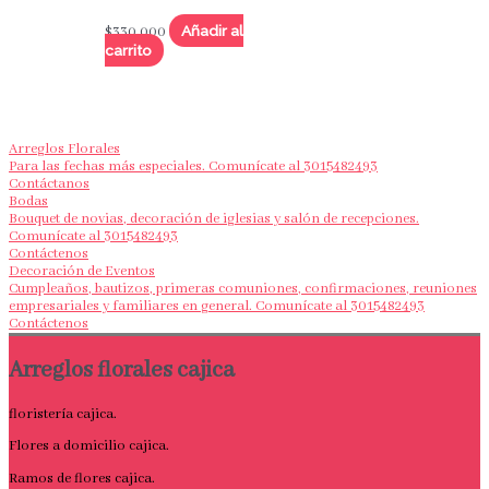
Añadir al
$
330,000
carrito
Arreglos Florales
Para las fechas más especiales. Comunícate al 3015482493
Contáctanos
Bodas
Bouquet de novias, decoración de iglesias y salón de recepciones.
Comunícate al 3015482493
Contáctenos
Decoración de Eventos
Cumpleaños, bautizos, primeras comuniones, confirmaciones, reuniones
empresariales y familiares en general. Comunícate al 3015482493
Contáctenos
Arreglos florales cajica
floristería cajica.
Flores a domicilio cajica.
Ramos de flores cajica.