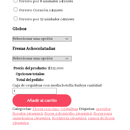
Ferrero por 8 unidades
(
+
$
36,000
)
Ferrero Corazón
(
+
$
45,000
)
Ferrero por 12 unidades
(
+
$
56,000
)
Globos
Fresas Achocolatadas
Precio del producto:
$
312,000
Opciones totales:
Total del pedido:
Caja de orquídeas con media botella Baileys cantidad
Añadir al carrito
Categorías:
Flores con vino
,
Orquídeas
Etiquetas:
arreglos
florales zipaquirá
,
flores a domicilio zipaquirá
,
flores para
cumpleaños zipaquira
,
floristeria zipaquirá
,
ramos de flores
zipaquira