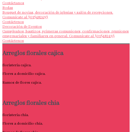
Contáctanos
Bodas
Bouquet de novias, decoración de iglesias y salón de recepciones.
Comunícate al 3015482493
Contáctenos
Decoración de Eventos
Cumpleaños, bautizos, primeras comuniones, confirmaciones, reuniones
empresariales y familiares en general. Comunícate al 3015482493
Contáctenos
Arreglos florales cajica
floristería cajica.
Flores a domicilio cajica.
Ramos de flores cajica.
Arreglos florales chia
floristería chía.
Flores a domicilio chía.