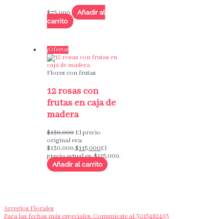
Añadir al
$
73,000
carrito
¡Oferta!
Flores con frutas
12 rosas con
frutas en caja de
madera
$
130,000
El precio
original era:
$130,000.
$
115,000
El
precio actual es: $115,000.
Añadir al carrito
Arreglos Florales
Para las fechas más especiales. Comunícate al 3015482493