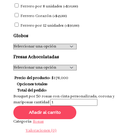
Ferrero por 8 unidades
(
+
$
36,000
)
Ferrero Corazón
(
+
$
45,000
)
Ferrero por 12 unidades
(
+
$
56,000
)
Globos
Fresas Achocolatadas
Precio del producto:
$
178,000
Opciones totales:
Total del pedido:
Bouquet por 50 rosas con cinta personalizada, corona y
mariposas cantidad
Añadir al carrito
Categoría:
Rosas
Valoraciones (0)