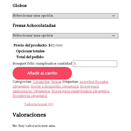
Globos
Fresas Achocolatadas
Precio del producto:
$
67,000
Opciones totales:
Total del pedido:
Bouquet feliz cumpleaños cantidad
Añadir al carrito
Categorías:
Girasoles
,
Rosas
Etiquetas:
arreglos florales
zipaquirá
,
flores a domicilio zipaquirá
,
flores para
aniversario zipaquira
,
flores para cumpleaños zipaquira
,
floristeria zipaquirá
Valoraciones (0)
Valoraciones
No hay valoraciones aún.