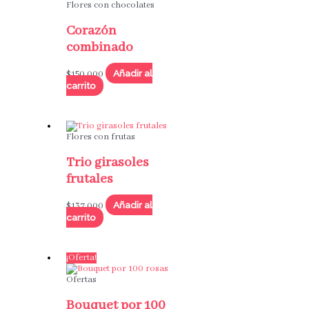
Flores con chocolates
Corazón
combinado
Añadir al
$
150,000
carrito
Flores con frutas
Trio girasoles
frutales
Añadir al
$
137,000
carrito
¡Oferta!
Ofertas
Bouquet por 100