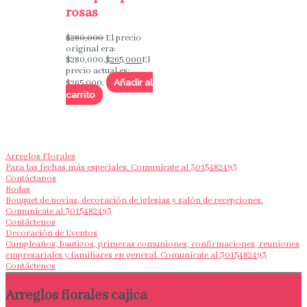
rosas
$
280,000
El precio
original era:
$280,000.
$
265,000
El
precio actual es:
Añadir al
$265,000.
carrito
Arreglos Florales
Para las fechas más especiales. Comunícate al 3015482493
Contáctanos
Bodas
Bouquet de novias, decoración de iglesias y salón de recepciones.
Comunícate al 3015482493
Contáctenos
Decoración de Eventos
Cumpleaños, bautizos, primeras comuniones, confirmaciones, reuniones
empresariales y familiares en general. Comunícate al 3015482493
Contáctenos
Arreglos florales cajica