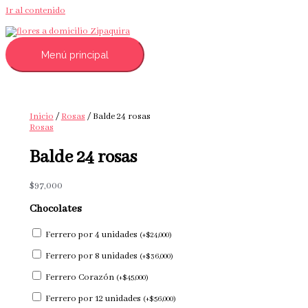
Ir al contenido
Menú principal
Inicio
/
Rosas
/ Balde 24 rosas
Rosas
Balde 24 rosas
$
97,000
Chocolates
Ferrero por 4 unidades
(
+
$
24,000
)
Ferrero por 8 unidades
(
+
$
36,000
)
Ferrero Corazón
(
+
$
45,000
)
Ferrero por 12 unidades
(
+
$
56,000
)