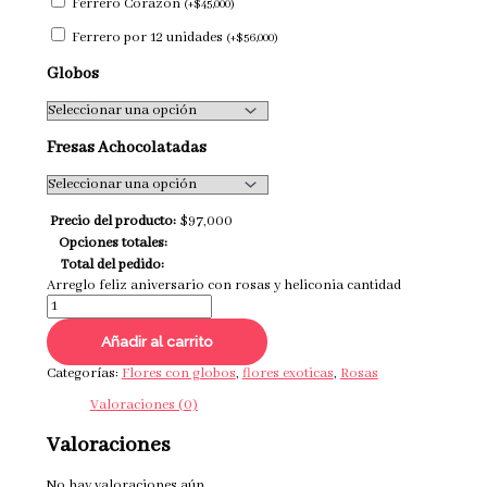
Ferrero Corazón
(
+
$
45,000
)
Ferrero por 12 unidades
(
+
$
56,000
)
Globos
Fresas Achocolatadas
Precio del producto:
$
97,000
Opciones totales:
Total del pedido:
Arreglo feliz aniversario con rosas y heliconia cantidad
Añadir al carrito
Categorías:
Flores con globos
,
flores exoticas
,
Rosas
Valoraciones (0)
Valoraciones
No hay valoraciones aún.