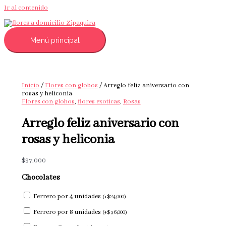
Ir al contenido
Menú principal
Inicio
/
Flores con globos
/ Arreglo feliz aniversario con
rosas y heliconia
Flores con globos
,
flores exoticas
,
Rosas
Arreglo feliz aniversario con
rosas y heliconia
$
97,000
Chocolates
Ferrero por 4 unidades
(
+
$
24,000
)
Ferrero por 8 unidades
(
+
$
36,000
)