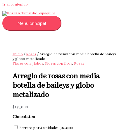
Ir al contenido
Menú principal
Inicio
/
Rosas
/ Arreglo de rosas con media botella de baileys
y globo metalizado
Flores con globos
,
Flores con licor
,
Rosas
Arreglo de rosas con media
botella de baileys y globo
metalizado
$
175,000
Chocolates
Ferrero por 4 unidades
(
+
$
24,000
)