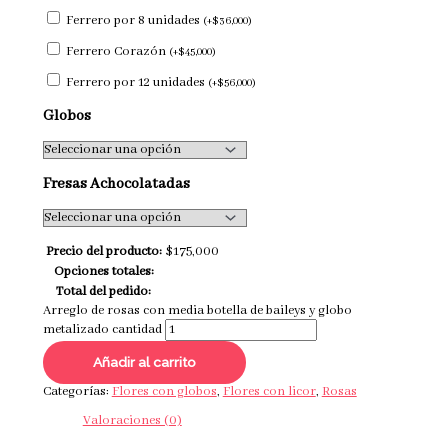
Ferrero por 8 unidades
(
+
$
36,000
)
Ferrero Corazón
(
+
$
45,000
)
Ferrero por 12 unidades
(
+
$
56,000
)
Globos
Fresas Achocolatadas
Precio del producto:
$
175,000
Opciones totales:
Total del pedido:
Arreglo de rosas con media botella de baileys y globo
metalizado cantidad
Añadir al carrito
Categorías:
Flores con globos
,
Flores con licor
,
Rosas
Valoraciones (0)