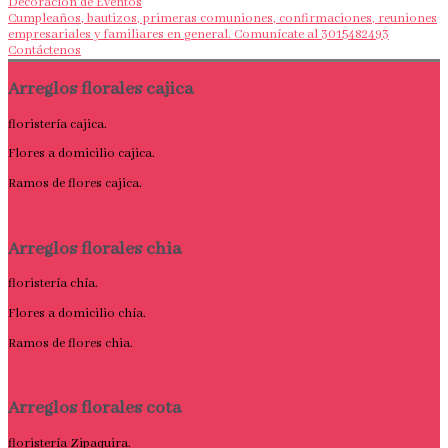
Decoración de Eventos
Cumpleaños, bautizos, primeras comuniones, confirmaciones, reuniones
empresariales y familiares en general. Comunícate al 3015482493
Contáctenos
Arreglos florales cajica
floristería cajica.
Flores a domicilio cajica.
Ramos de flores cajica.
Arreglos florales chia
floristería chía.
Flores a domicilio chía.
Ramos de flores chia.
Arreglos florales cota
floristería Zipaquira.