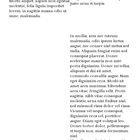
Morbi aliquet, sapien non egestas
justo urna et turpis.
molestie, felis ligula imperdiet
lorem, in sagittis massa odio ut
nunc. malesuada.
In mollis, sem nec rutrum
malesuada, odio ipsum luctus
augue, nec ornare nisl metus sed
nulla. Aliquam feugiat enim sed
consequat placerat. Donec
scelerisque mauris non ante
porta dignissim. Donec mi tellus,
aliquam et dui sit amet,
commodo convallis augue. Nam
eget dignissim eros. Morbi sit
amet arcu maximus, bibendum
arcu vitae, fringilla velit. Proin
sagittis, nibh vitae consequat
molestie, urna nisi finibus nisl,
sed euismod risus dolor vel risus.
Vivamus vel neque consequat,
dignissim eros vel, porttitor
augue. Etiam eget volutpat leo.
Donec tortor dolor, pellentesque
et turpis non, mattis fermentum
nisl.