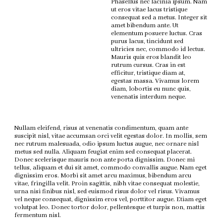
Phasellus nec lacinia ipsum. Nam
ut eros vitae lacus tristique
consequat sed a metus. Integer sit
amet bibendum ante. Ut
elementum posuere luctus. Cras
purus lacus, tincidunt sed
ultricies nec, commodo id lectus.
Mauris quis eros blandit leo
rutrum cursus. Cras in est
efficitur, tristique diam at,
egestas massa. Vivamus lorem
diam, lobortis eu nunc quis,
venenatis interdum neque.
Nullam eleifend, risus at venenatis condimentum, quam ante
suscipit nisl, vitae accumsan orci velit egestas dolor. In mollis, sem
nec rutrum malesuada, odio ipsum luctus augue, nec ornare nisl
metus sed nulla. Aliquam feugiat enim sed consequat placerat.
Donec scelerisque mauris non ante porta dignissim. Donec mi
tellus, aliquam et dui sit amet, commodo convallis augue. Nam eget
dignissim eros. Morbi sit amet arcu maximus, bibendum arcu
vitae, fringilla velit. Proin sagittis, nibh vitae consequat molestie,
urna nisi finibus nisl, sed euismod risus dolor vel risus. Vivamus
vel neque consequat, dignissim eros vel, porttitor augue. Etiam eget
volutpat leo. Donec tortor dolor, pellentesque et turpis non, mattis
fermentum nisl.