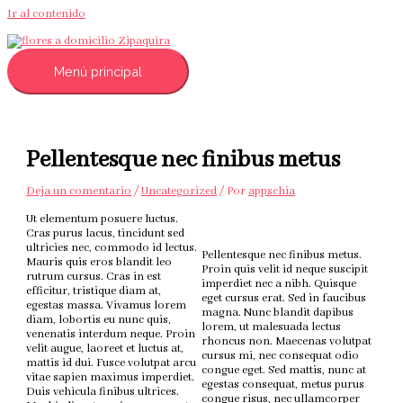
Ir al contenido
Menú principal
Pellentesque nec finibus metus
Deja un comentario
/
Uncategorized
/ Por
appschia
Ut elementum posuere luctus.
Cras purus lacus, tincidunt sed
ultricies nec, commodo id lectus.
Pellentesque nec finibus metus.
Mauris quis eros blandit leo
Proin quis velit id neque suscipit
rutrum cursus. Cras in est
imperdiet nec a nibh. Quisque
efficitur, tristique diam at,
eget cursus erat. Sed in faucibus
egestas massa. Vivamus lorem
magna. Nunc blandit dapibus
diam, lobortis eu nunc quis,
lorem, ut malesuada lectus
venenatis interdum neque. Proin
rhoncus non. Maecenas volutpat
velit augue, laoreet et luctus at,
cursus mi, nec consequat odio
mattis id dui. Fusce volutpat arcu
congue eget. Sed mattis, nunc at
vitae sapien maximus imperdiet.
egestas consequat, metus purus
Duis vehicula finibus ultrices.
congue risus, nec ullamcorper