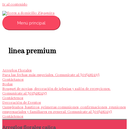
Ir al contenido
Menú principal
linea premium
Arreglos Florales
Para las fechas más especiales. Comunícate al 3015482493
Contáctanos
Bodas
Bouquet de novias, decoración de iglesias y salón de recepciones.
Comunícate al 3015482493
Contáctenos
Decoración de Eventos
Cumpleaños, bautizos, primeras comuniones, confirmaciones, reuniones
empresariales y familiares en general. Comunícate al 3015482493
Contáctenos
Arreglos florales cajica